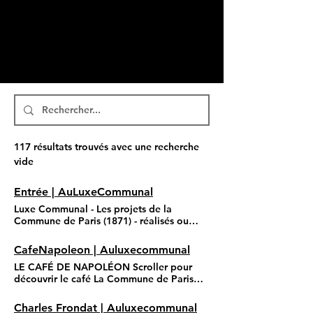
117 résultats trouvés avec une recherche
vide
Entrée | AuLuxeCommunal
Luxe Communal - Les projets de la
Commune de Paris (1871) - réalisés ou
non, durablement ou non, les inventions
de ses protagonistes, les projets-héritiers
CafeNapoleon | Auluxecommunal
qui peuvent en être extrapolés - sont
LE CAFÉ DE NAPOLÉON Scroller pour
accueillis dans le café de Napoléon
découvrir le café La Commune de Paris
Gaillard. NAVIGATION PRÉAMBULE Ancre
s'installe dans le café de Napoléon
1
Gaillard, qui fut chef des barricades pen-
Charles Frondat | Auluxecommunal