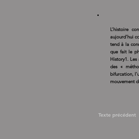
L’histoire c
aujourd’hui c
tend à la con
que fait le 
History1. Les
des « méthodo
bifurcation, l
mouvement de 
Texte précédent