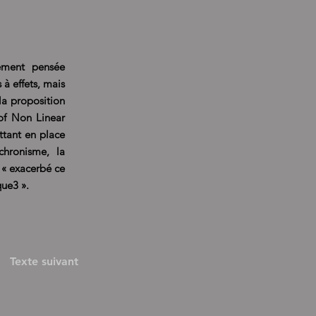
rement pensée
à effets, mais
la proposition
of Non Linear
ttant en place
chronisme, la
, « exacerbé ce
ue3 ».
Texte suivant