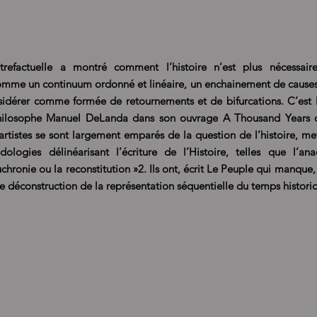
ontrefactuelle a montré comment l’histoire n’est plus nécessai
omme un continuum ordonné et linéaire, un enchainement de causes 
sidérer comme formée de retournements et de bifurcations. C’est 
philosophe Manuel DeLanda dans son ouvrage A Thousand Years 
 artistes se sont largement emparés de la question de l’histoire, me
logies délinéarisant l’écriture de l’Histoire, telles que l’ana
’uchronie ou la reconstitution »2. Ils ont, écrit Le Peuple qui manque
déconstruction de la représentation séquentielle du temps historiq