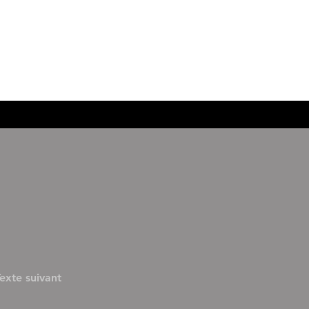
STORYBOARD
Accueil
Plans
Autres
exte suivant