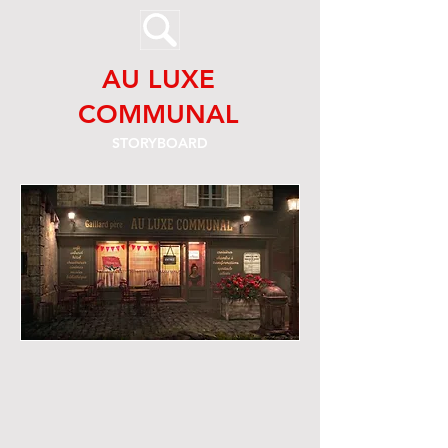
AU LUXE
COMMUNAL
STORYBOARD