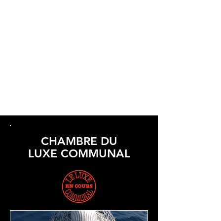
dérive des continents de la
Commune.
Point de vue panoramique sur la
totalité de l'espace du site, la Hune
est modélisée d'après le projet de
globe terrestre d'Elysée Reclus
pour
l’Exposition Universelle de 1900, sur
la colline de Chaillot.
CHAMBRE DU
LUXE COMMUNAL