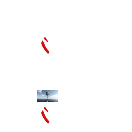
LA HUNE -
CHAMBRE A
MÉTAMORPHOSES DE
NAPOLÉON
Départ de la croisière sur la (future)