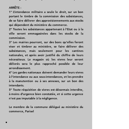
ARRÊTE :
1° L’intendance militaire a seule le droit, sur un bon
portant le timbre de la commission des subsistances,
de se faire délivrer des approvisionnements aux stocks
qui dépendent du ministère du commerce.
2° Toutes les subsistances appartenant à l’Etat ou à la
ville seront emmagasinées dans les stocks de la
commission.
3° Les mairies pourront, sur des bons qu’elles feront
viser et timbrer au ministère, se faire délivrer des
subsistances, mais seulement pour les cantines
nationales, et après avoir justifié du chiffre de leurs
nécessiteux. Le magasin où les vivres leur seront
délivrés sera le plus rapproché possible de leur
arrondissement.
4° Les gardes nationaux doivent demander leurs vivres
à l’intendance ou aux sous-intendances, et les prendre
à la manutention ou à ses annexes, sur un bon des
intendants.
5° Toute réquisition de vivres est désormais interdite,
à moins d’urgence bien constatée, et si cette urgence
n’est pas imputable à la négligence.
Le membre de la commune délégué au ministère du
commerce, Parisel