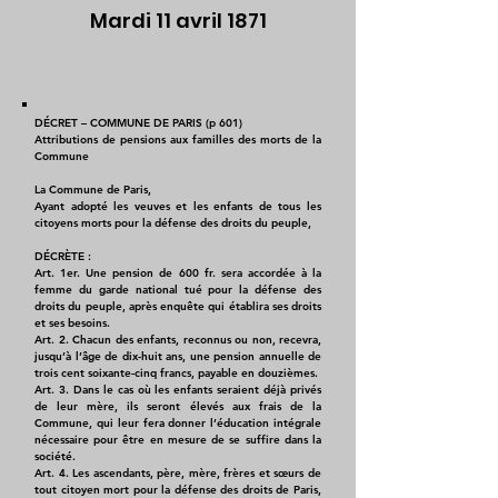
Mardi 11 avril 1871
DÉCRET – COMMUNE DE PARIS (p 601)
Attributions de pensions aux familles des morts de la
Commune
La Commune de Paris,
Ayant adopté les veuves et les enfants de tous les
citoyens morts pour la défense des droits du peuple,
DÉCRÈTE :
Art. 1er. Une pension de 600 fr. sera accordée à la
femme du garde national tué pour la défense des
droits du peuple, après enquête qui établira ses droits
et ses besoins.
Art. 2. Chacun des enfants, reconnus ou non, recevra,
jusqu’à l’âge de dix-huit ans, une pension annuelle de
trois cent soixante-cinq francs, payable en douzièmes.
Art. 3. Dans le cas où les enfants seraient déjà privés
de leur mère, ils seront élevés aux frais de la
Commune, qui leur fera donner l’éducation intégrale
nécessaire pour être en mesure de se suffire dans la
société.
Art. 4. Les ascendants, père, mère, frères et sœurs de
tout citoyen mort pour la défense des droits de Paris,