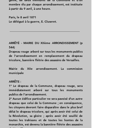
génie, de deux membres de la Commune et d’un
membre élu par chaque arrondissement, est instituée
à partir du 9 avril, à une heure.
Paris, le 8 avril 1871
Le délégué à la guerre, E. Cluseret.
​ _________________________________________________
ARRÊTÉ - MAIRIE DU XIIème ARRONDISSEMENT (p
544)
Drapeau rouge arboré sur tous les monuments publics
de l’arrondissement en remplacement du drapeau
tricolore, bannière flétrie des assassins de Versailles.
Mairie du XIIe arrondissement. La commission
municipale
ARRÊTE :
1° Le drapeau de la Commune, drapeau rouge, sera
immédiatement arboré sur tous les monuments
publics de l’arrondissement.
2° Aucun édifice particulier ne sera pavoisé d’un autre
drapeau que celui de la Commune ; en conséquence,
les citoyens devront faire disparaître dans le plus bref
délai le drapeau tricolore, qui après avoir été celui de
la Révolution, sa gloire ; après avoir été souillé de
toutes les trahisons et de toutes les hontes de la
monarchie, est devenu la bannière flétrie des assassins