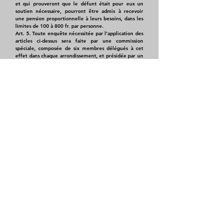
et qui prouveront que le défunt était pour eux un
soutien nécessaire, pourront être admis à recevoir
une pension proportionnelle à leurs besoins, dans les
limites de 100 à 800 fr. par personne.
Art. 5. Toute enquête nécessitée par l’application des
articles ci-dessus sera faite par une commission
spéciale, composée de six membres délégués à cet
effet dans chaque arrondissement, et présidée par un
membre de la commune appartenant à
l’arrondissement.
Art. 6. Un comité composé de trois membres de la
Commune, centralisera les résultats produits par
l’enquête et statuera en dernier ressort.
Paris, le 10 avril 1871.
​ _________________________________________________
ORDRE - COMMANDANT DE LA PLACE (p 604)
Obligation de détention d'un laissez-passer pour sortir
de Paris
Consigne formelle
Ne laisser sortir de Paris que tout individu muni d’un
laissez-passer de la place ou de la préfecture de
police, s’il est garde national et en dehors du service.
Quant aux autres personnes, il leur faut un laissez-
passer de l’ex-préfecture de police.
Tout contrevenant à cette consigne sera sévèrement