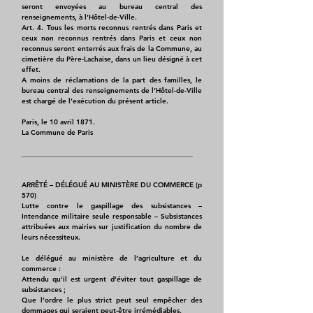
seront envoyées au bureau central des
renseignements, à l’Hôtel-de-Ville.
Art. 4. Tous les morts reconnus rentrés dans Paris et
ceux non reconnus rentrés dans Paris et ceux non
reconnus seront enterrés aux frais de la Commune, au
cimetière du Père-Lachaise, dans un lieu désigné à cet
effet.
A moins de réclamations de la part des familles, le
bureau central des renseignements de l’Hôtel-de-Ville
est chargé de l’exécution du présent article.
Paris, le 10 avril 1871.
La Commune de Paris
_________________________________________________
ARRÊTÉ – DÉLÉGUÉ AU MINISTÈRE DU COMMERCE (p
570)
Lutte contre le gaspillage des subsistances –
Intendance militaire seule responsable – Subsistances
attribuées aux mairies sur justification du nombre de
leurs nécessiteux.
Le délégué au ministère de l’agriculture et du
commerce :
Attendu qu’il est urgent d’éviter tout gaspillage de
subsistances ;
Que l’ordre le plus strict peut seul empêcher des
dommages qui seraient peut-être irrémédiables,