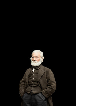
La geole d'Auguste Blanqui, enfermé à l'ile
du Taureau, en baie de Morlaix, la veille du
déclenchement de la Commune.