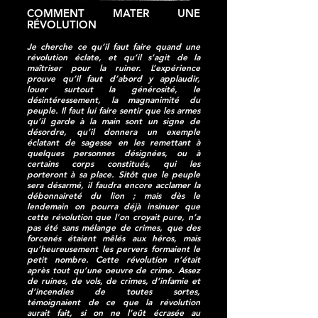
COMMENT MATER UNE
RÉVOLUTION
Je cherche ce qu’il faut faire quand une
révolution éclate, et qu’il s’agit de la
maîtriser pour la ruiner. L’expérience
prouve qu’il faut d’abord y applaudir,
louer surtout la générosité, le
désintéressement, la magnanimité du
peuple. Il faut lui faire sentir que les armes
qu’il garde à la main sont un signe de
désordre, qu’il donnera un exemple
éclatant de sagesse en les remettant à
quelques personnes désignées, ou à
certains corps constitués, qui les
porteront à sa place. Sitôt que le peuple
sera désarmé, il faudra encore acclamer la
débonnaireté du lion ; mais dès le
lendemain on pourra déjà insinuer que
cette révolution que l’on croyait pure, n’a
pas été sans mélange de crimes, que des
forcenés étaient mêlés aux héros, mais
qu’heureusement les pervers formaient le
petit nombre. Cette révolution n’était
après tout qu’une oeuvre de crime. Assez
de ruines, de vols, de crimes, d’infamie et
d’incendies de toutes sortes,
témoignaient de ce que la révolution
aurait fait, si on ne l’eût écrasée au