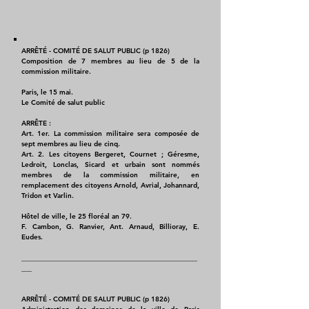
ARRÊTÉ - COMITÉ DE SALUT PUBLIC (p 1826)
Composition de 7 membres au lieu de 5 de la
commission militaire.
Paris, le 15 mai.
Le Comité de salut public
ARRÊTE :
Art. 1er. La commission militaire sera composée de
sept membres au lieu de cinq.
Art. 2. Les citoyens Bergeret, Cournet ; Géresme,
Ledroit, Lonclas, Sicard et urbain sont nommés
membres de la commission militaire, en
remplacement des citoyens Arnold, Avrial, Johannard,
Tridon et Varlin.
Hôtel de ville, le 25 floréal an 79.
F. Cambon, G. Ranvier, Ant. Arnaud, Billioray, E.
Eudes.
___________________________________________________
___
ARRÊTÉ - COMITÉ DE SALUT PUBLIC (p 1826)