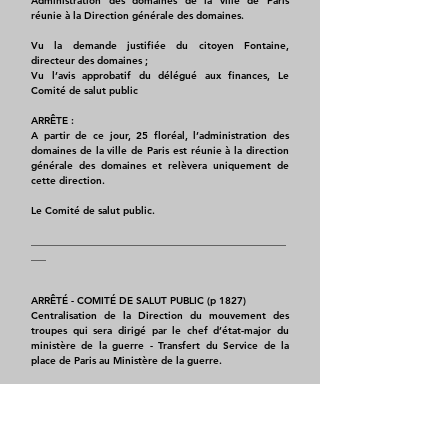
Administration des domaines de la ville de Paris
réunie à la Direction générale des domaines.
Vu la demande justifiée du citoyen Fontaine,
directeur des domaines ;
Vu l’avis approbatif du délégué aux finances, Le
Comité de salut public
ARRÊTE :
A partir de ce jour, 25 floréal, l’administration des
domaines de la ville de Paris est réunie à la direction
générale des domaines et relèvera uniquement de
cette direction.
Le Comité de salut public.
___________________________________________________
___
ARRÊTÉ - COMITÉ DE SALUT PUBLIC (p 1827)
Centralisation de la Direction du mouvement des
troupes qui sera dirigé par le chef d’état-major du
ministère de la guerre - Transfert du Service de la
place de Paris au Ministère de la guerre.
Le Comité de salut public
Considérant que, dans les circonstances actuelles, il
importe de centraliser, autant que possible, la
direction du mouvement des troupes.